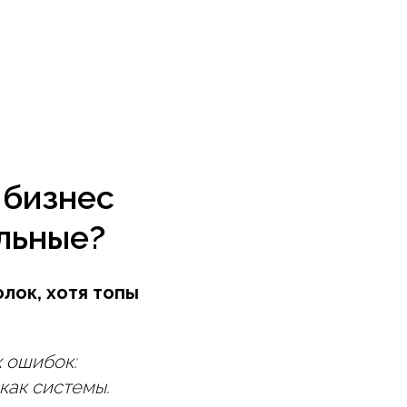
 бизнес
ильные?
лок, хотя топы
х ошибок:
как системы.