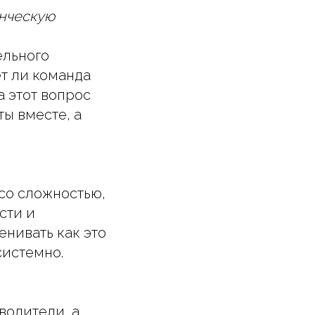
енческую
ельного
ет ли команда
а этот вопрос
ы вместе, а
со сложностью,
сти и
нивать как это
системно.
водители, а