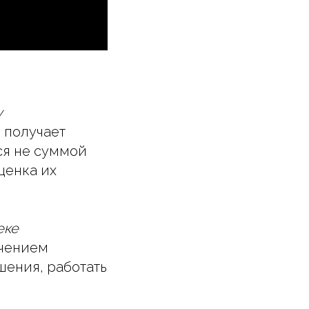
у
 получает
ся не суммой
ценка их
еке
ичением
шения, работать